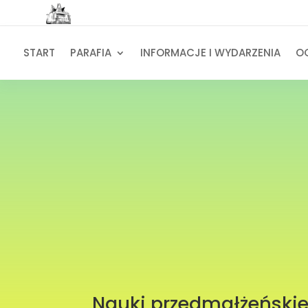
START
PARAFIA
INFORMACJE I WYDARZENIA
O
Nauki przedmałżeński