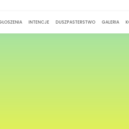
GŁOSZENIA
INTENCJE
DUSZPASTERSTWO
GALERIA
K
e