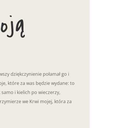
oją
szy dziękczynienie połamał go i
oje, które za was będzie wydane: to
samo i kielich po wieczerzy,
rzymierze we Krwi mojej, która za