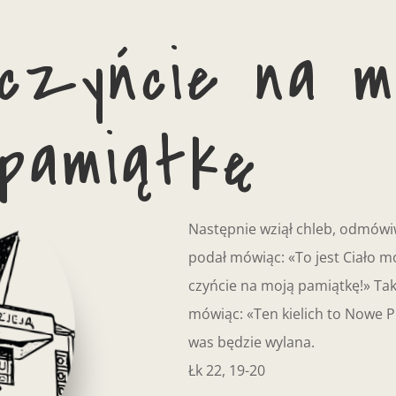
czyńcie na m
pamiątkę
Następnie wziął chleb, odmówiw
podał mówiąc: «To jest Ciało m
czyńcie na moją pamiątkę!» Tak 
mówiąc: «Ten kielich to Nowe P
was będzie wylana.
Łk 22, 19-20