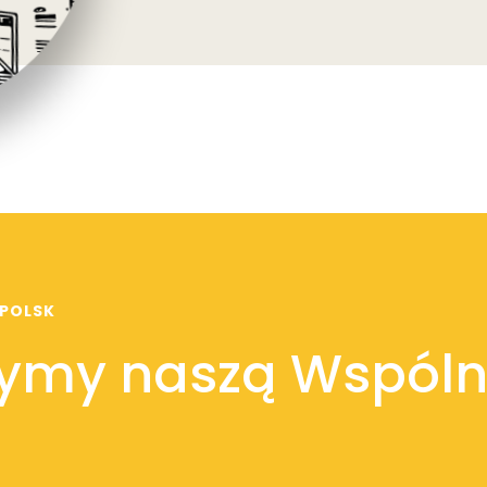
 POLSK
ymy naszą Wspóln