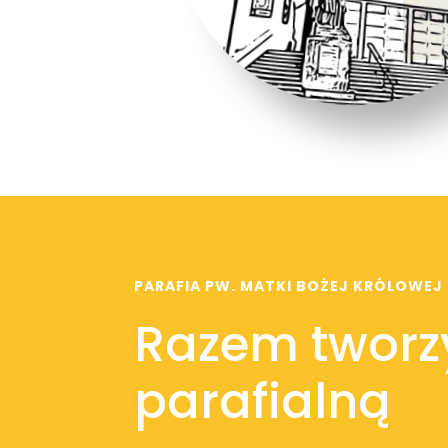
PARAFIA PW. MATKI BOŻEJ KRÓLOWEJ
Razem tworz
parafialną