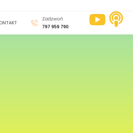


Zadzwoń
ONTAKT
797 959 790