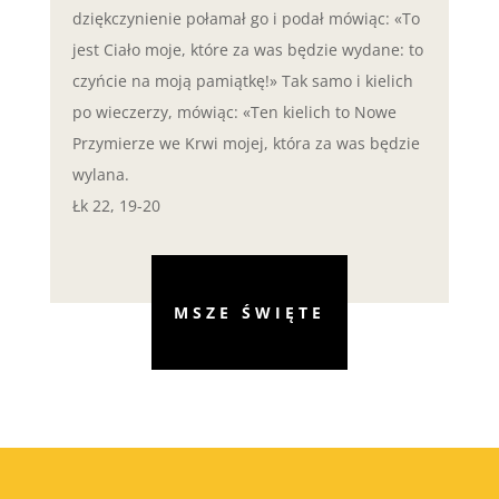
dziękczynienie połamał go i podał mówiąc: «To
jest Ciało moje, które za was będzie wydane: to
czyńcie na moją pamiątkę!» Tak samo i kielich
po wieczerzy, mówiąc: «Ten kielich to Nowe
Przymierze we Krwi mojej, która za was będzie
wylana.
Łk 22, 19-20
MSZE ŚWIĘTE