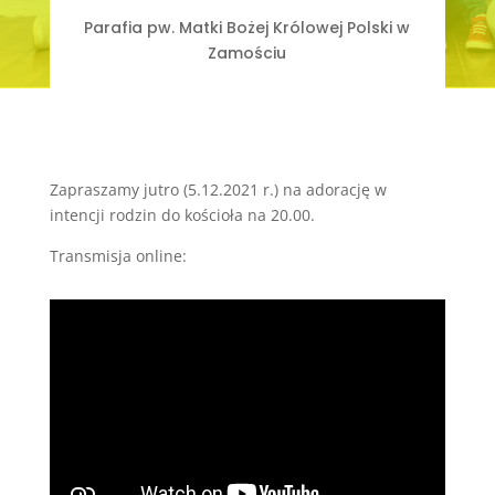
Parafia pw. Matki Bożej Królowej Polski w
Zamościu
Zapraszamy jutro (5.12.2021 r.) na adorację w
intencji rodzin do kościoła na 20.00.
Transmisja online: